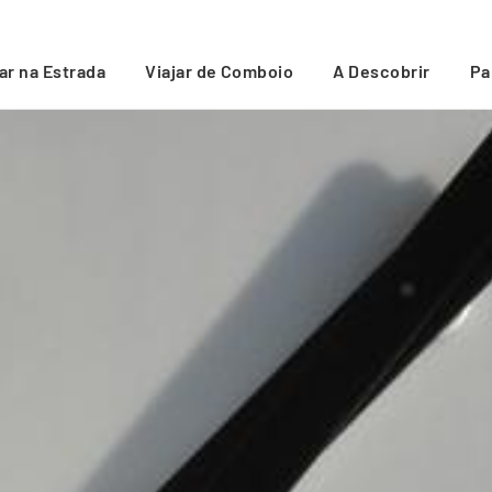
jar na Estrada
Viajar de Comboio
A Descobrir
Pa