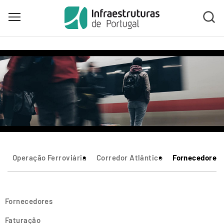
Toggle main menu visibility
Skip
to
main
content
Operação Ferroviária
Corredor Atlântico
Fornecedores
Fornecedores
Faturação