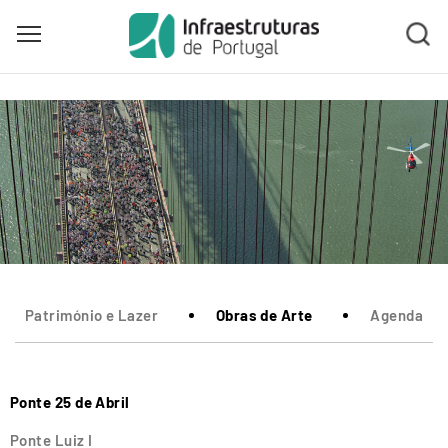
Toggle main menu visibility
Skip
to
main
content
Património e Lazer
Obras de Arte
Agenda
Ponte 25 de Abril
Ponte Luiz I