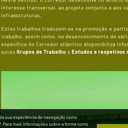
interesse transversal, ao projeto conjunto e aos v
infraestruturas.​
Estes trabalhos traduzem-se na promoção e parti
trabalho, assim como, no desenvolvimento de vári
específica do Corredor atlântico disponibiliza in
estes
Grupos de Trabalho
e
Estudos e respetivos 
ro
udo
ia da sua experiência de navegação como
IP. Para mais informações sobre a forma como