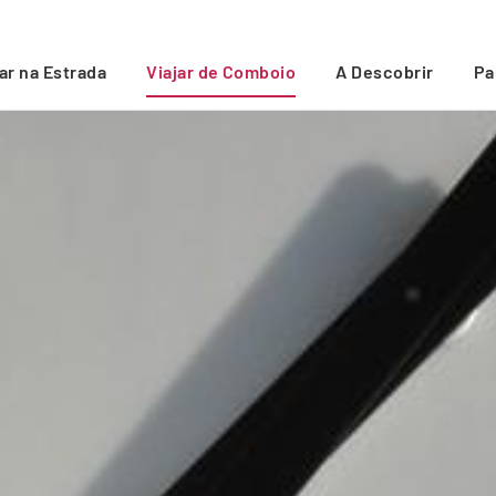
jar na Estrada
Viajar de Comboio
A Descobrir
Pa