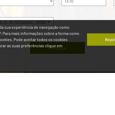
A
,
IC
,
IR
,
REGIONAL
,
URB|SUBUR
,
ESPECIAL
ia da sua experiência de navegação como
IP. Para mais informações sobre a forma como
Rejei
 Cookies. Pode aceitar todos os cookies
gurar as suas preferências clique em
Pesquisar