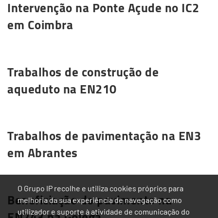
Intervenção na Ponte Açude no IC2
em Coimbra
Saiba mais
Trabalhos de construção de
aqueduto na EN210
Saiba mais
Trabalhos de pavimentação na EN3
em Abrantes
Saiba mais
O Grupo IP recolhe e utiliza cookies próprios para
Beneficiação do pavimento na
melhoria da sua experiência de navegação como
EN243 na Golegã
utilizador e suporte à atividade de comunicação do