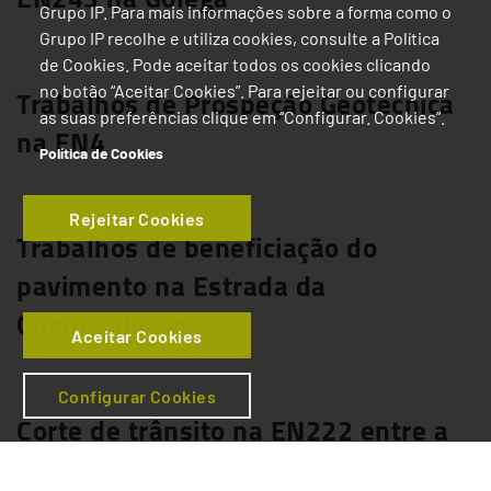
Grupo IP. Para mais informações sobre a forma como o
Saiba mais
Grupo IP recolhe e utiliza cookies, consulte a Política
de Cookies. Pode aceitar todos os cookies clicando
Trabalhos de Prospeção Geotécnica
no botão “Aceitar Cookies”. Para rejeitar ou configurar
as suas preferências clique em “Configurar. Cookies”.
na EN4
Política de Cookies
Saiba mais
Rejeitar Cookies
Trabalhos de beneficiação do
pavimento na Estrada da
Circunvalação
Aceitar Cookies
Saiba mais
Configurar Cookies
Corte de trânsito na EN222 entre a
Ponte das Bateiras e São João da