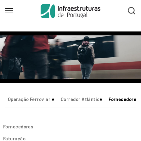
Toggle main menu visibility
Skip
to
main
content
Operação Ferroviária
Corredor Atlântico
Fornecedores
Fornecedores
Faturação