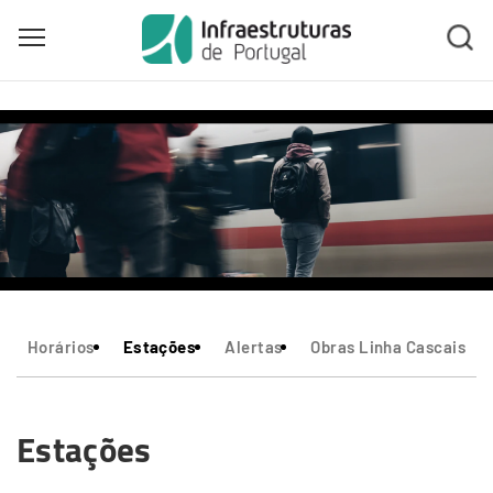
Toggle main menu visibility
Skip
to
main
content
Horários
Estações
Alertas
Obras Linha Cascais
Estações