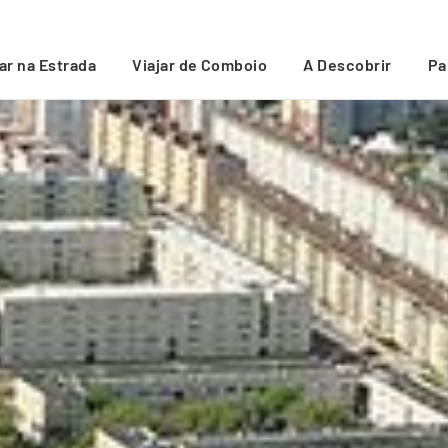
jar na Estrada
Viajar de Comboio
A Descobrir
Pa