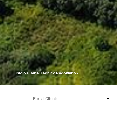
Início
/
Canal Técnico Rodoviário
/
Portal Cliente
L