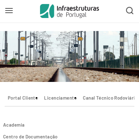
Toggle main menu visibility
Skip
to
main
content
Portal Cliente
Licenciamento
Canal Técnico Rodoviário
Academia
Centro de Documentação