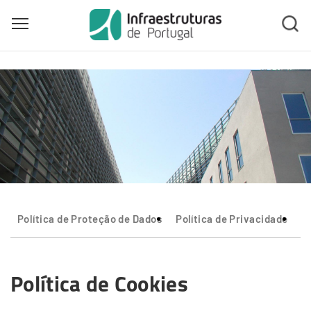
Toggle main menu visibility
Skip
to
main
content
Política de Proteção de Dados
Política de Privacidade
T
Política de Cookies