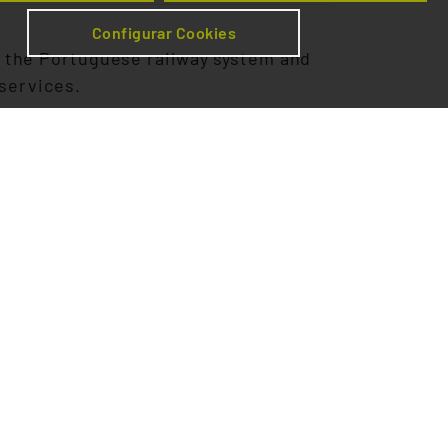
Configurar Cookies
f the Portuguese railway system and
 services.
ork, it also outlines access
s de Portugal provides to Railway
ell as detailing the principles of
w no. 270/2003, republished by Law
n effect under Decree-Law no.
 undertakings with the information
rastructure, managed by