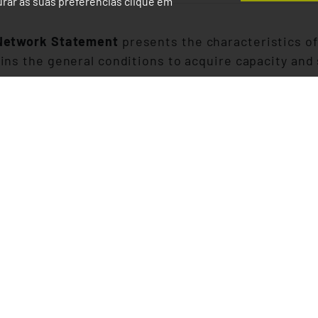
gurar as suas preferências clique em
Network Statement
presents the characteristics o
ins the general conditions to acquire capacity and
dition to presenting the characteristics of the netw
tions, describes the services which Infraestrutura
takings seeking to operate transport services, as w
setting and the respective access charges.
omplience with Decree-Law. 217/2015 and Decree-La
e-law nbr 151/2014 (in the section which remains i
015), the aim of the Directory is to supply Railway
require to access and use the national railway inf
estruturas de Portugal.
t Addenda Network Statement 2027