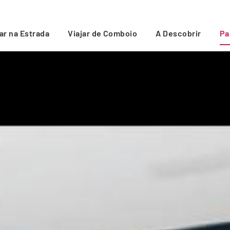
jar na Estrada
Viajar de Comboio
A Descobrir
Pa