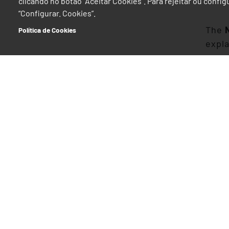
clicando no botão “Aceitar Cookies”. Para rejeitar ou confi
“Configurar. Cookies”.
The
Política de Cookies
expla
In ad
condi
under
rate 
In c
Decre
217/2
they 
Infra
1s