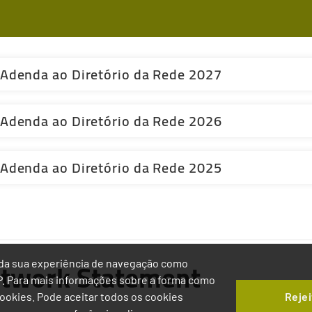
ro
 Adenda ao Diretório da Rede 2027
udo
 Adenda ao Diretório da Rede 2026
 Adenda ao Diretório da Rede 2025
twork Statement
ia da sua experiência de navegação como
IP. Para mais informações sobre a forma como
Rejei
 Cookies. Pode aceitar todos os cookies