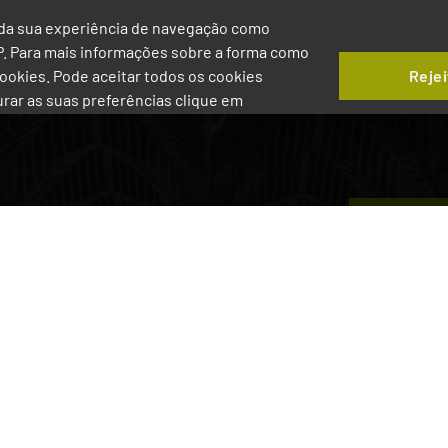
ia da sua experiência de navegação como
IP. Para mais informações sobre a forma como
Rejei
 Cookies. Pode aceitar todos os cookies
gurar as suas preferências clique em
Ver Agen
 Comboio
A Descobrir
Balcão Digi
Património e Lazer
Licenciam
Obras de Arte
Canal Técn