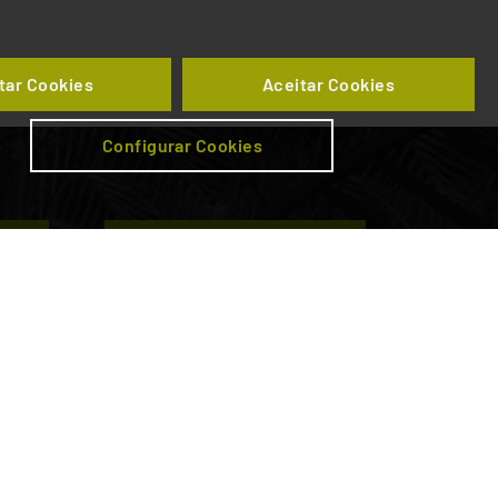
tar Cookies
Aceitar Cookies
Configurar Cookies
da
Subscrever newsletter
tal
Parceiros
ento
Operação Ferroviária
ico Rodoviário
Corredor Atlântico