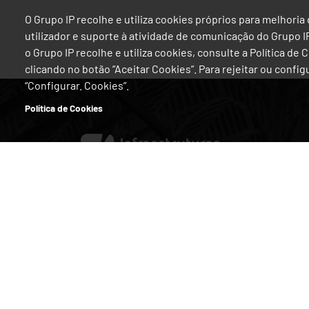
O Grupo IP recolhe e utiliza cookies próprios para melhor
utilizador e suporte à atividade de comunicação do Grupo 
o Grupo IP recolhe e utiliza cookies, consulte a Política de
clicando no botão “Aceitar Cookies”. Para rejeitar ou confi
“Configurar. Cookies”.
Política de Cookies
Viajar na Estrada
Viajar de
Trânsito em Tempo Real
Horários
Portagens
Estações