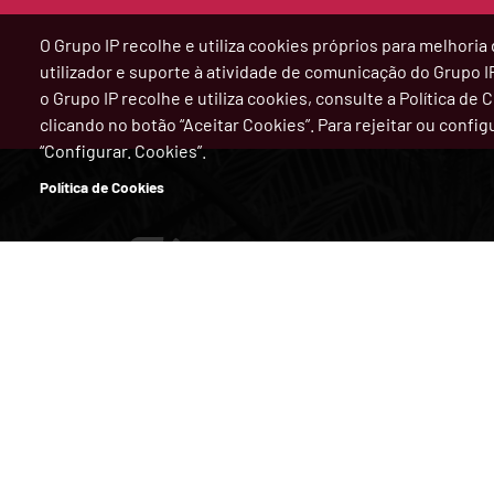
O Grupo IP recolhe e utiliza cookies próprios para melhor
utilizador e suporte à atividade de comunicação do Grupo 
o Grupo IP recolhe e utiliza cookies, consulte a Política de
clicando no botão “Aceitar Cookies”. Para rejeitar ou confi
“Configurar. Cookies”.
Política de Cookies
Viajar na Estrada
Viajar de
Trânsito em Tempo Real
Horários
Portagens
Estações