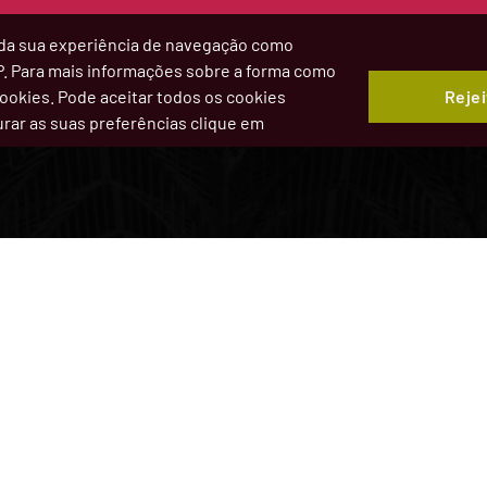
ia da sua experiência de navegação como
IP. Para mais informações sobre a forma como
Rejei
 Cookies. Pode aceitar todos os cookies
gurar as suas preferências clique em
Ver Agen
 Comboio
A Descobrir
Balcão Digi
Património e Lazer
Licenciam
Obras de Arte
Canal Técn