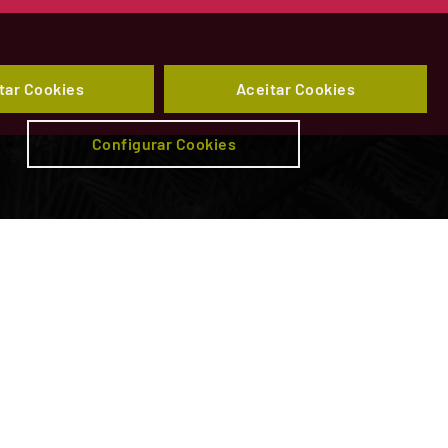
tar Cookies
Aceitar Cookies
Configurar Cookies
da
Subscrever newsletter
tal
Parceiros
ento
Operação Ferroviária
ico Rodoviário
Corredor Atlântico