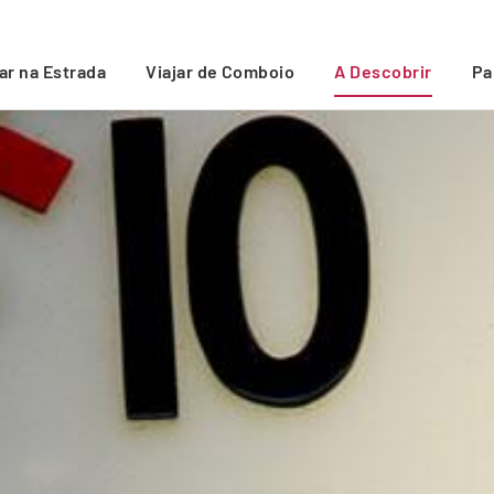
jar na Estrada
Viajar de Comboio
A Descobrir
Pa