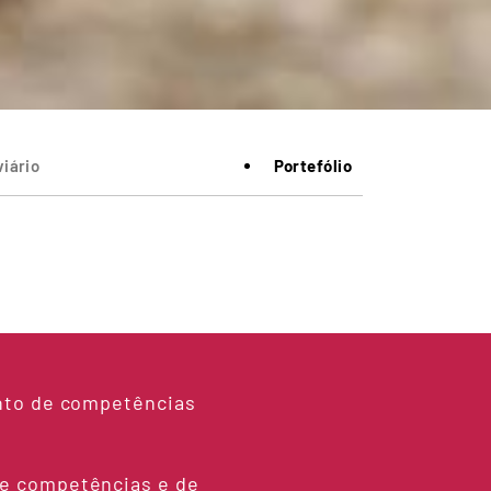
iário
Portefólio
nto de competências
e competências e de