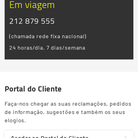
Em viagem
212 879 555
(chamada rede fixa nacional)
24 horas/dia, 7 dias/semana
Portal do Cliente
Terceiro
Conteudo
Faça-nos chegar as suas reclamações, pedidos
de informação, sugestões e também os seus
elogios.
Aceder ao Portal do Cliente