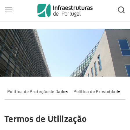
Toggle main menu visibility
Skip
to
main
content
Política de Proteção de Dados
Política de Privacidade
T
Termos de Utilização