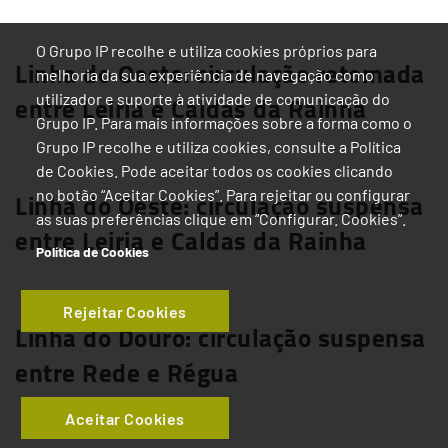
Saiba mais
O Grupo IP recolhe e utiliza cookies próprios para
Linha do Oeste: circulação retomada
melhoria da sua experiência de navegação como
entre Leiria e Caldas da Rainha
utilizador e suporte à atividade de comunicação do
Grupo IP. Para mais informações sobre a forma como o
Saiba mais
Grupo IP recolhe e utiliza cookies, consulte a Política
de Cookies. Pode aceitar todos os cookies clicando
Linha do Oeste: circulação suspensa
no botão “Aceitar Cookies”. Para rejeitar ou configurar
as suas preferências clique em “Configurar. Cookies”.
entre Leiria e Caldas da Rainha
Política de Cookies
Saiba mais
Rejeitar Cookies
Linha do Douro: circulação suspensa
entre Rede e Régua
Saiba mais
Aceitar Cookies