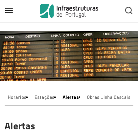
Toggle main menu visibility
Skip
to
main
content
Horários
Estações
Alertas
Obras Linha Cascais
Alertas