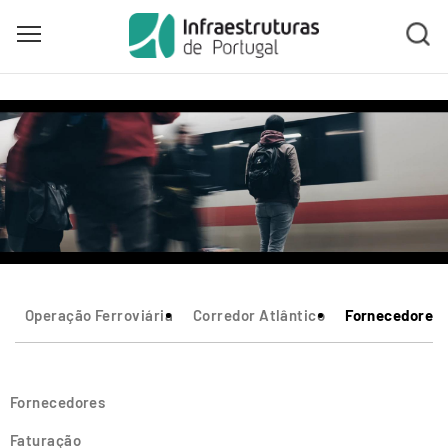
Toggle main menu visibility
Skip
to
main
content
Operação Ferroviária
Corredor Atlântico
Fornecedores
Fornecedores
Faturação