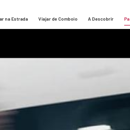
jar na Estrada
Viajar de Comboio
A Descobrir
Pa