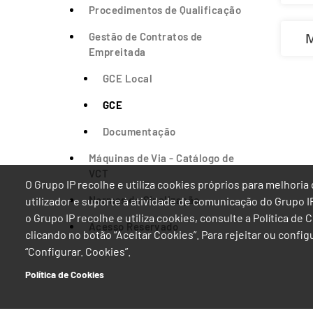
Procedimentos de Qualificação
M
Gestão de Contratos de
Empreitada
GCE Local
GCE
Documentação
Máquinas de Via - Catálogo de
VCT
O Grupo IP recolhe e utiliza cookies próprios para melhor
Normas de Sinalização
utilizador e suporte à atividade de comunicação do Grupo 
o Grupo IP recolhe e utiliza cookies, consulte a Política de
Acesso Reservado
clicando no botão “Aceitar Cookies”. Para rejeitar ou confi
“Configurar. Cookies”.
Política de Cookies