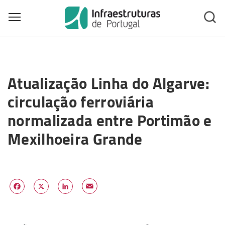
Toggle main menu visibility
Skip
to
Atualização Linha do Algarve:
main
content
circulação ferroviária
normalizada entre Portimão e
Mexilhoeira Grande
Email
Facebook
X
LinkedIn