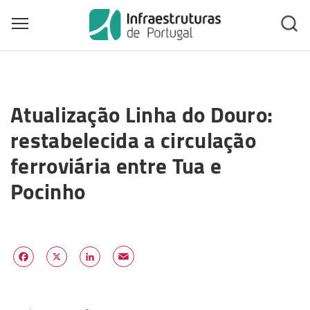
Toggle main menu visibility
Skip
to
Atualização Linha do Douro:
main
content
restabelecida a circulação
ferroviária entre Tua e
Pocinho
Email
Facebook
X
LinkedIn