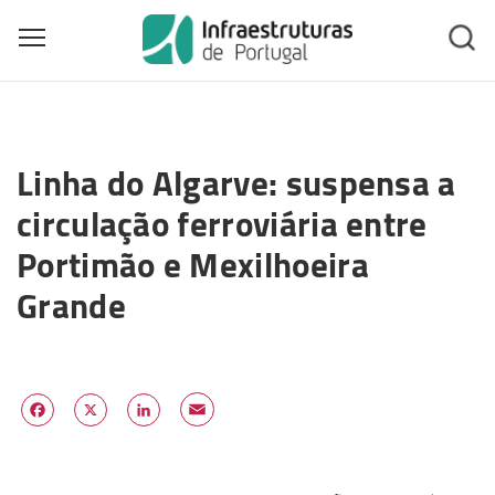
Toggle main menu visibility
Skip
to
Linha do Algarve: suspensa a
main
content
circulação ferroviária entre
Portimão e Mexilhoeira
Grande
Email
Facebook
X
LinkedIn