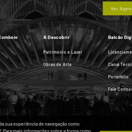
Ver Agen
 Comboio
A Descobrir
Balcão Digi
Património e Lazer
Licenciam
Obras de Arte
Canal Técn
Portefólio
Fale Conno
ia da sua experiência de navegação como
IP. Para mais informações sobre a forma como