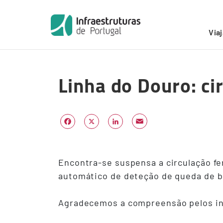
Início
/
Alertas
/
Linha do Douro: circulação suspensa 
Via
Skip
to
Linha do Douro: ci
main
content
Email
Facebook
X
LinkedIn
Encontra-se suspensa a circulação fer
automático de deteção de queda de blo
Agradecemos a compreensão pelos i