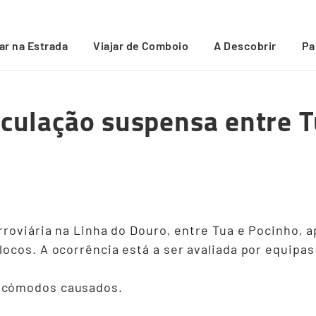
entre Tua e Pocinho
/
jar na Estrada
Viajar de Comboio
A Descobrir
Pa
rculação suspensa entre 
roviária na Linha do Douro, entre Tua e Pocinho, a
cos. A ocorrência está a ser avaliada por equipas 
ncómodos causados.