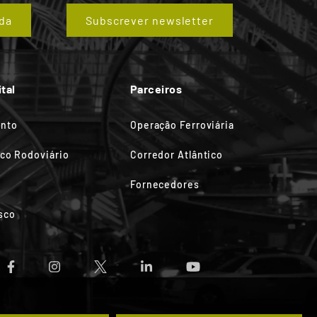
da
Subscrever newsletter
tal
Parceiros
ento
Operação Ferroviária
ico Rodoviário
Corredor Atlântico
Fornecedores
sco