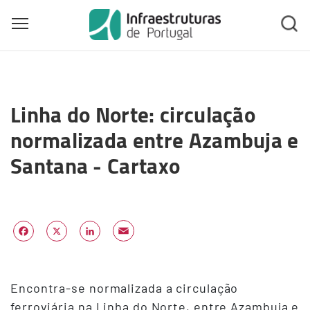
Toggle main menu visibility
Skip
to
Linha do Norte: circulação
main
content
normalizada entre Azambuja e
Santana - Cartaxo
Email
Facebook
X
LinkedIn
Encontra-se normalizada a circulação
ferroviária na Linha do Norte, entre Azambuja e