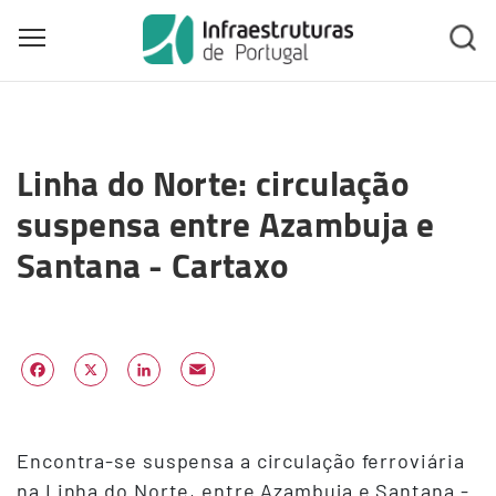
Toggle main menu visibility
Skip
to
Linha do Norte: circulação
main
content
suspensa entre Azambuja e
Santana - Cartaxo
Email
Facebook
X
LinkedIn
Encontra-se suspensa a circulação ferroviária
na Linha do Norte, entre Azambuja e Santana -