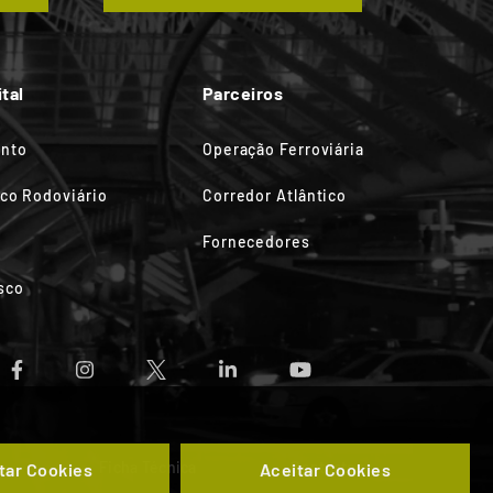
tal
Parceiros
ento
Operação Ferroviária
ico Rodoviário
Corredor Atlântico
Fornecedores
sco
s
Ficha Técnica
Contactos
tar Cookies
Aceitar Cookies