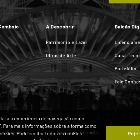
 Comboio
A Descobrir
Balcão Digi
Património e Lazer
Licenciam
Obras de Arte
Canal Técn
Portefólio
Fale Conno
ia da sua experiência de navegação como
IP. Para mais informações sobre a forma como
 de Privacidade
Termos de Utilização
Cookie
Rejei
 Cookies. Pode aceitar todos os cookies