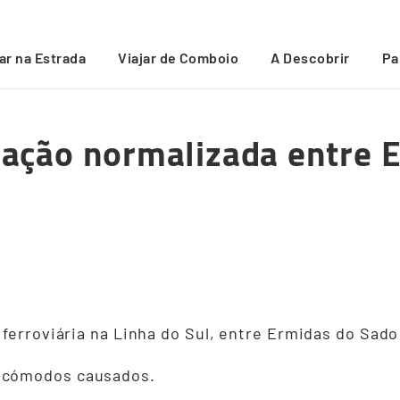
 entre Ermidas do Sado e Funcheira
/
jar na Estrada
Viajar de Comboio
A Descobrir
Pa
ulação normalizada entre 
ferroviária na Linha do Sul, entre Ermidas do Sado
ncómodos causados.