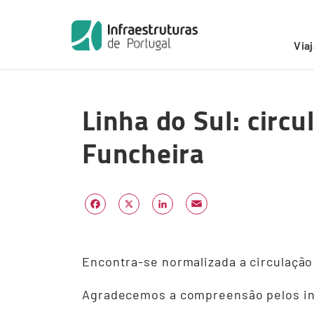
Início
/
Alertas
/
Linha do Sul: circulação normalizada
Via
Skip
to
Linha do Sul: circ
main
content
Funcheira
Email
Facebook
X
LinkedIn
Encontra-se normalizada a circulação 
Agradecemos a compreensão pelos i