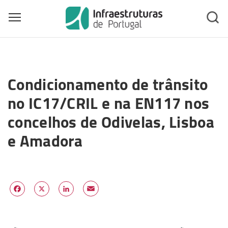
Toggle main menu visibility
Skip
to
Condicionamento de trânsito
main
content
no IC17/CRIL e na EN117 nos
concelhos de Odivelas, Lisboa
e Amadora
Email
Facebook
X
LinkedIn