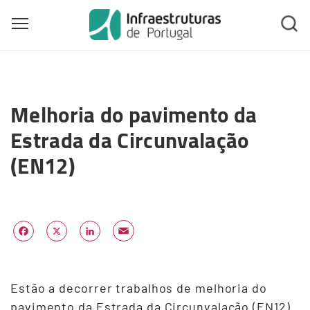
Toggle main menu visibility
Skip
to
Melhoria do pavimento da
main
content
Estrada da Circunvalação
(EN12)
Email
Facebook
X
LinkedIn
Estão a decorrer trabalhos de melhoria do
pavimento da Estrada da Circunvalação (EN12).