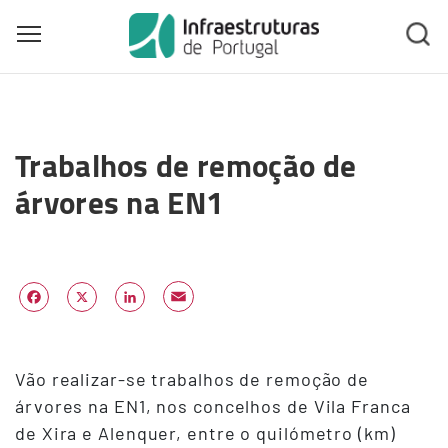
Toggle main menu visibility
Skip
to
Trabalhos de remoção de
main
content
árvores na EN1
Email
Facebook
X
LinkedIn
Vão realizar-se trabalhos de remoção de
árvores na EN1, nos concelhos de Vila Franca
de Xira e Alenquer, entre o quilómetro (km)