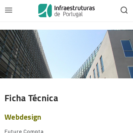
Toggle main menu visibility
Skip
to
main
content
Ficha Técnica
Webdesign
Future Compta