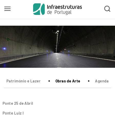
Toggle main menu visibility
Skip
to
main
content
Património e Lazer
Obras de Arte
Agenda
Ponte 25 de Abril
Ponte Luiz I