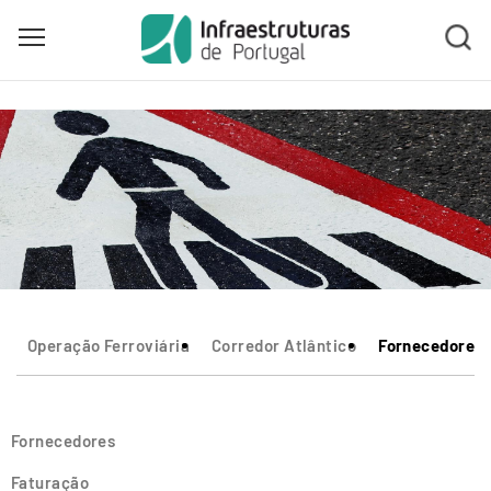
Toggle main menu visibility
Skip
to
main
content
Operação Ferroviária
Corredor Atlântico
Fornecedores
Fornecedores
Faturação